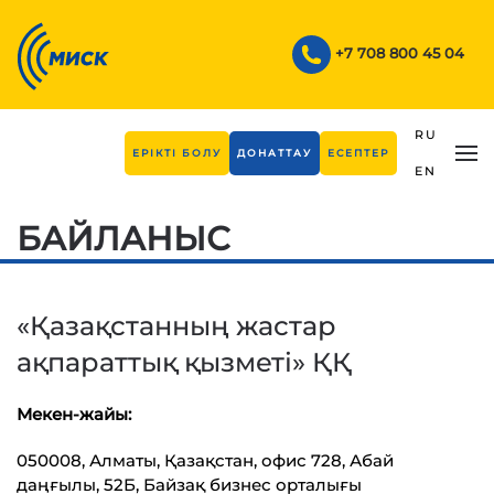
Skip to main content
+7 708 800 45 04
RU
ЕРІКТІ БОЛУ
ДОНАТТАУ
ЕСЕПТЕР
EN
БАЙЛАНЫС
«Қазақстанның жастар
ақпараттық қызметі» ҚҚ
Мекен-жайы:
050008, Алматы, Қазақстан, офис 728, Абай
даңғылы, 52Б, Байзақ бизнес орталығы