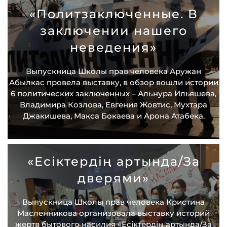
«Политзаключенные. В
заключении нашего
неведения»
Выпускница Школы прав человека Аружан
Абылкас провела выставку, в обзор вошли истории
6 политических заключенных – Альнура Ильяшева,
Владимира Козлова, Евгения Жовтис, Мухтара
Джакишева, Макса Бокаева и Арона Атабека.
«Есіктердің артында/За
дверями»
Выпускница Школы прав человека Кристина
Масленникова организовала выставку историй
жертв бытового насилия «Есіктердің артында/За