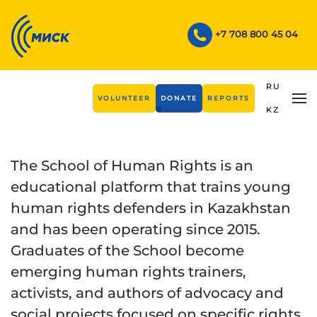
Skip to main content
+7 708 800 45 04
RU
VOLUNTEER
DONATE
REPORTS
KZ
Here, you will learn how to 
The School of Human Rights is an
educational platform that trains young
human rights defenders in Kazakhstan
and has been operating since 2015.
Graduates of the School become
emerging human rights trainers,
activists, and authors of advocacy and
social projects focused on specific rights.