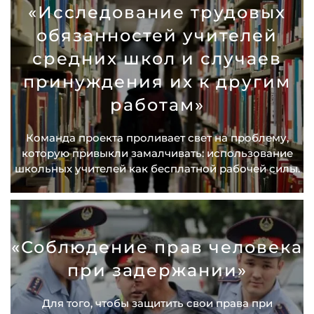
«Исследование трудовых
обязанностей учителей
средних школ и случаев
принуждения их к другим
работам»
Команда проекта проливает свет на проблему,
которую привыкли замалчивать: использование
школьных учителей как бесплатной рабочей силы.
«Соблюдение прав человека
при задержании»
Для того, чтобы защитить свои права при