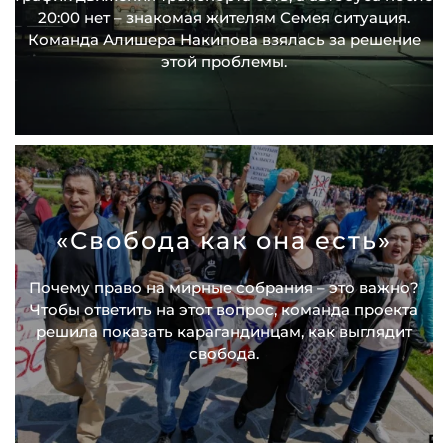
20:00 нет – знакомая жителям Семея ситуация.
Команда Алишера Накипова взялась за решение
этой проблемы.
«Свобода как она есть»
Почему право на мирные собрания – это важно?
Чтобы ответить на этот вопрос, команда проекта
решила показать карагандинцам, как выглядит
свобода.